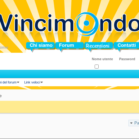
ome
Chi siamo
Forum
Blog
Contatti
Ricordati?
ni del forum
Link veloci
e
Pa