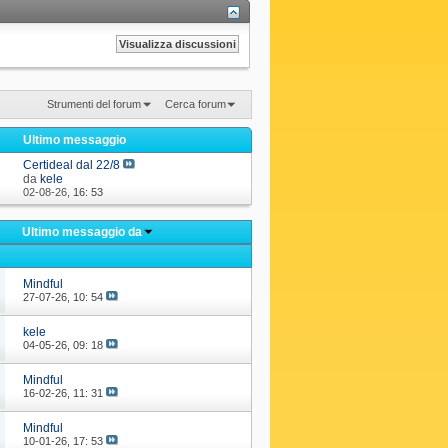
Strumenti del forum
Cerca forum
i
Ultimo messaggio
Certideal dal 22/8
da
kele
02-08-26,
16: 53
Ultimo messaggio da
Mindful
27-07-26,
10: 54
kele
04-05-26,
09: 18
Mindful
16-02-26,
11: 31
Mindful
10-01-26,
17: 53