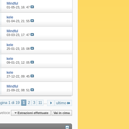
Mindful
01-05-23,
16: 47
kele
01-04-23,
21: 55
Mindful
03-03-23,
17: 47
kele
25-01-23,
15: 08
kele
09-01-23,
12: 05
kele
27-12-22,
09: 45
Mindful
21-09-22,
08: 51
gina 1 di 19
1
2
3
11
...
ultimo
veloce
Estrazioni effettuate
Vai in cima