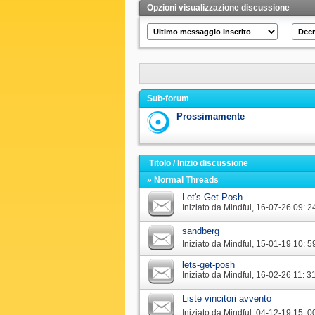
Opzioni visualizzazione discussione
Sub-forum
Prossimamente
Titolo
/
Inizio discussione
» Normal Threads
Let's Get Posh
Iniziato da
Mindful
‎, 16-07-26 09: 2
sandberg
Iniziato da
Mindful
‎, 15-01-19 10: 5
lets-get-posh
Iniziato da
Mindful
‎, 16-02-26 11: 3
Liste vincitori avvento
Iniziato da
Mindful
‎, 04-12-19 15: 0