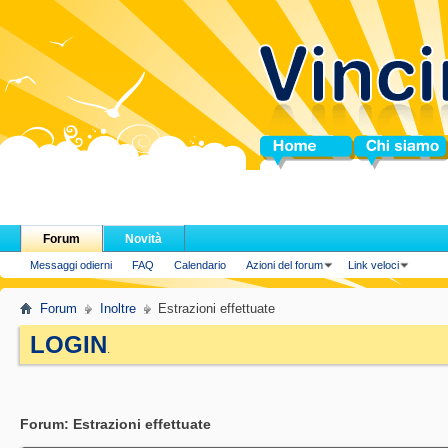
Home
Chi siamo
Forum
Novità
Messaggi odierni
FAQ
Calendario
Azioni del forum
Link veloci
Forum
Inoltre
Estrazioni effettuate
LOGIN
.
Forum:
Estrazioni effettuate