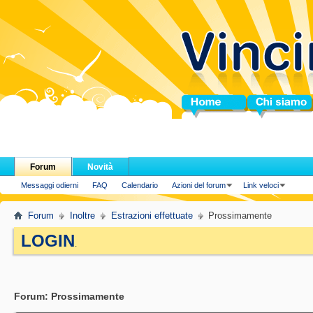
Home
Chi siamo
Forum
Novità
Messaggi odierni
FAQ
Calendario
Azioni del forum
Link veloci
Forum
Inoltre
Estrazioni effettuate
Prossimamente
LOGIN
.
Forum:
Prossimamente