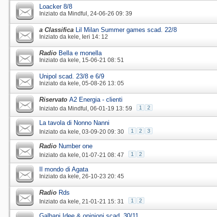
Loacker 8/8
Iniziato da
Mindful
‎, 24-06-26 09: 39
a Classifica
Lil Milan Summer games scad. 22/8
Iniziato da
kele
‎, Ieri 14: 12
Radio
Bella e monella
Iniziato da
kele
‎, 15-06-21 08: 51
Unipol scad. 23/8 e 6/9
Iniziato da
kele
‎, 05-08-26 13: 05
Riservato
A2 Energia - clienti
1
2
Iniziato da
Mindful
‎, 06-01-19 13: 59
La tavola di Nonno Nanni
1
2
3
Iniziato da
kele
‎, 03-09-20 09: 30
Radio
Number one
1
2
Iniziato da
kele
‎, 01-07-21 08: 47
Il mondo di Agata
Iniziato da
kele
‎, 26-10-23 20: 45
Radio
Rds
1
2
Iniziato da
kele
‎, 21-01-21 15: 31
Galbani Idee & opinioni scad. 30/11