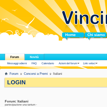
Home
Chi siamo
Forum
Novità
Messaggi odierni
FAQ
Calendario
Azioni del forum
Link veloci
Forum
Concorsi a Premi
Italiani
LOGIN
.
Forum:
Italiani
partecipazione una tantum -