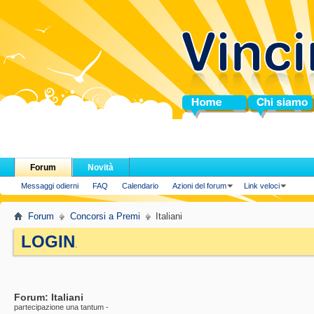
Home
Chi siamo
Forum
Novità
Messaggi odierni
FAQ
Calendario
Azioni del forum
Link veloci
Forum
Concorsi a Premi
Italiani
LOGIN
.
Forum:
Italiani
partecipazione una tantum -