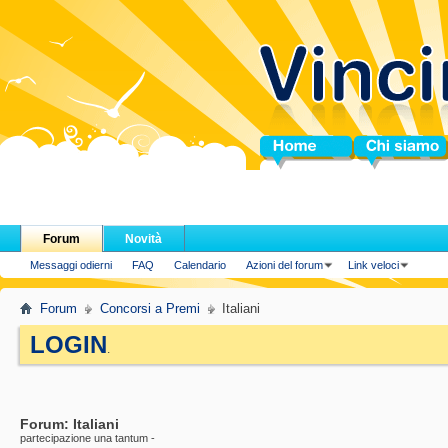
Home
Chi siamo
Forum
Novità
Messaggi odierni
FAQ
Calendario
Azioni del forum
Link veloci
Forum
Concorsi a Premi
Italiani
LOGIN
.
Forum:
Italiani
partecipazione una tantum -