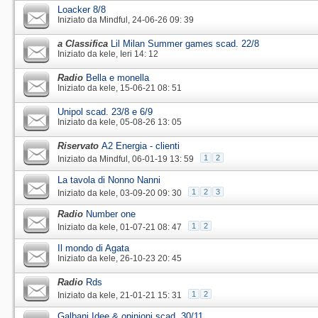
Loacker 8/8
Iniziato da
Mindful
‎, 24-06-26 09: 39
a Classifica
Lil Milan Summer games scad. 22/8
Iniziato da
kele
‎, Ieri 14: 12
Radio
Bella e monella
Iniziato da
kele
‎, 15-06-21 08: 51
Unipol scad. 23/8 e 6/9
Iniziato da
kele
‎, 05-08-26 13: 05
Riservato
A2 Energia - clienti
1
2
Iniziato da
Mindful
‎, 06-01-19 13: 59
La tavola di Nonno Nanni
1
2
3
Iniziato da
kele
‎, 03-09-20 09: 30
Radio
Number one
1
2
Iniziato da
kele
‎, 01-07-21 08: 47
Il mondo di Agata
Iniziato da
kele
‎, 26-10-23 20: 45
Radio
Rds
1
2
Iniziato da
kele
‎, 21-01-21 15: 31
Galbani Idee & opinioni scad. 30/11