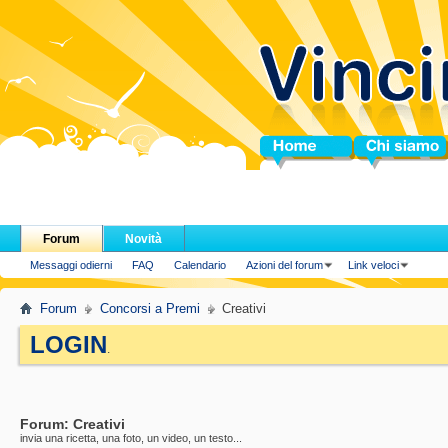
Home
Chi siamo
Forum
Novità
Messaggi odierni
FAQ
Calendario
Azioni del forum
Link veloci
Forum
Concorsi a Premi
Creativi
LOGIN
.
Forum:
Creativi
invia una ricetta, una foto, un video, un testo...