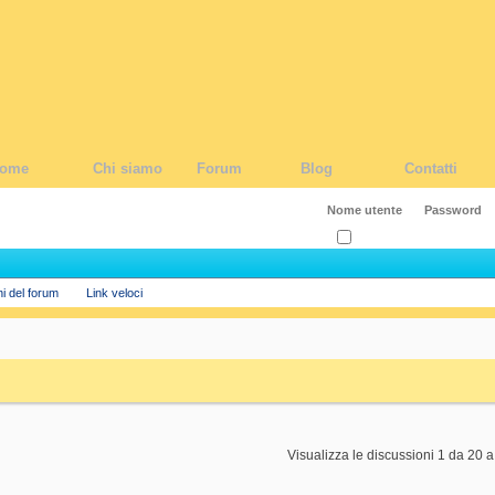
ome
Chi siamo
Forum
Blog
Contatti
Ricordati?
ni del forum
Link veloci
Visualizza le discussioni 1 da 20 a