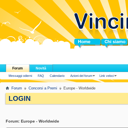
Home
Chi siamo
Forum
Novità
Messaggi odierni
FAQ
Calendario
Azioni del forum
Link veloci
Forum
Concorsi a Premi
Europe - Worldwide
LOGIN
.
Forum:
Europe - Worldwide