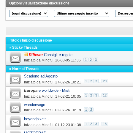
Opzioni visualizzazione discussione
Titolo
/
Inizio discussione
» Sticky Threads
Rilievo:
Consigli e regole
1
2
3
Iniziato da
Mindful
‎, 26-08-05 11: 36
» Normal Threads
Scadono ad Agosto
1
2
3
...
29
Iniziato da
Mindful
‎, 27-02-26 10: 21
Europa
e worldwide - Misti
1
2
3
...
12
Iniziato da
Mindful
‎, 17-02-21 10: 35
wanderwege
1
2
Iniziato da
Mindful
‎, 02-07-26 10: 19
beyondpixels -
1
2
3
...
18
Iniziato da
Mindful
‎, 01-12-23 01: 38