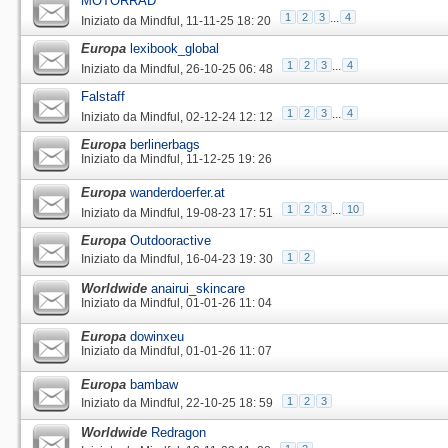
MOTORRAD
1
2
3
...
4
Iniziato da
Mindful
‎, 11-11-25 18: 20
Europa
lexibook_global
1
2
3
...
4
Iniziato da
Mindful
‎, 26-10-25 06: 48
Falstaff
1
2
3
...
4
Iniziato da
Mindful
‎, 02-12-24 12: 12
Europa
berlinerbags
Iniziato da
Mindful
‎, 11-12-25 19: 26
Europa
wanderdoerfer.at
1
2
3
...
10
Iniziato da
Mindful
‎, 19-08-23 17: 51
Europa
Outdooractive
1
2
Iniziato da
Mindful
‎, 16-04-23 19: 30
Worldwide
anairui_skincare
Iniziato da
Mindful
‎, 01-01-26 11: 04
Europa
dowinxeu
Iniziato da
Mindful
‎, 01-01-26 11: 07
Europa
bambaw
1
2
3
Iniziato da
Mindful
‎, 22-10-25 18: 59
Worldwide
Redragon