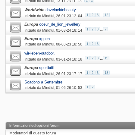
1
2
Iniziato da
Mindful
‎, 13-11-23 11: 28
Worldwide
davelackiebeauty
1
2
3
...
12
Iniziato da
Mindful
‎, 26-01-23 12: 04
Europa
coeur_de_lion_jewellery
1
2
3
...
7
Iniziato da
Mindful
‎, 01-03-24 18: 14
Europa
xppen
1
2
3
Iniziato da
Mindful
‎, 08-03-23 18: 50
wir-leben-outdoor.
1
2
3
...
11
Iniziato da
Mindful
‎, 03-01-24 18: 18
Europa
sportbittl
1
2
3
...
18
Iniziato da
Mindful
‎, 26-01-23 17: 17
Scadono a Settembre
1
2
Iniziato da
Mindful
‎, 01-06-26 10: 53
Informazioni ed opzioni forum
Moderatori di questo forum