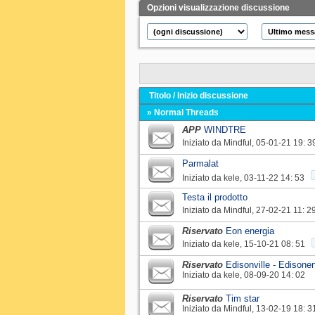
Opzioni visualizzazione discussione
Titolo
/
Inizio discussione
» Normal Threads
APP
WINDTRE
Iniziato da
Mindful
‎, 05-01-21 19: 3
Parmalat
Iniziato da
kele
‎, 03-11-22 14: 53
Testa il prodotto
Iniziato da
Mindful
‎, 27-02-21 11: 2
Riservato
Eon energia
Iniziato da
kele
‎, 15-10-21 08: 51
Riservato
Edisonville - Edisone
Iniziato da
kele
‎, 08-09-20 14: 02
Riservato
Tim star
Iniziato da
Mindful
‎, 13-02-19 18: 3