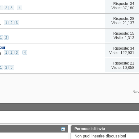
Risposte: 34
Visite: 37,180
1
2
3
...
4
Risposte: 28
Visite: 21,137
1
2
3
1
Risposte: 15
Visite: 1,313
1
2
our
Risposte: 34
Visite: 122,931
1
2
3
...
4
6
Risposte: 21
Visite: 10,858
1
2
3
Nav
Permessi di invio
Non puoi
inserire discussioni