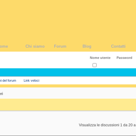
ome
Chi siamo
Forum
Blog
Contatti
Ricordati?
ni del forum
Link veloci
ri
Visualizza le discussioni 1 da 20 a