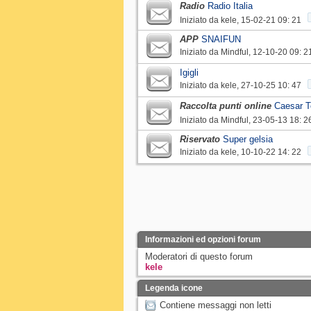
Radio
Radio Italia
Iniziato da
kele
‎, 15-02-21 09: 21
APP
SNAIFUN
Iniziato da
Mindful
‎, 12-10-20 09: 2
Igigli
Iniziato da
kele
‎, 27-10-25 10: 47
Raccolta punti online
Caesar T
Iniziato da
Mindful
‎, 23-05-13 18: 2
Riservato
Super gelsia
Iniziato da
kele
‎, 10-10-22 14: 22
Informazioni ed opzioni forum
Moderatori di questo forum
kele
Legenda icone
Contiene messaggi non letti