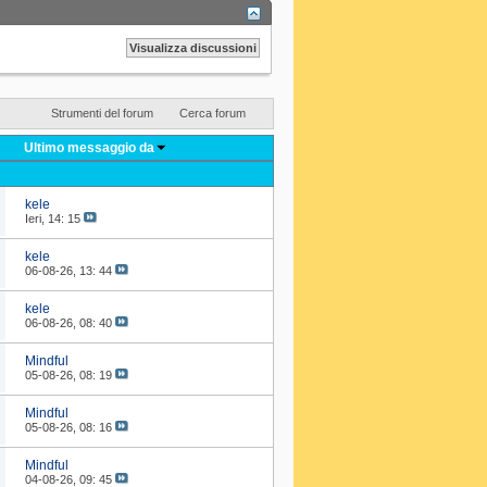
Strumenti del forum
Cerca forum
Ultimo messaggio da
kele
Ieri,
14: 15
kele
06-08-26,
13: 44
kele
06-08-26,
08: 40
Mindful
05-08-26,
08: 19
Mindful
05-08-26,
08: 16
Mindful
04-08-26,
09: 45