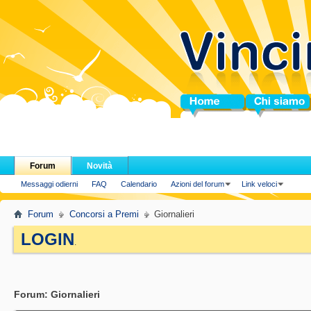
Home
Chi siamo
Forum
Novità
Messaggi odierni
FAQ
Calendario
Azioni del forum
Link veloci
Forum
Concorsi a Premi
Giornalieri
LOGIN
.
Forum:
Giornalieri