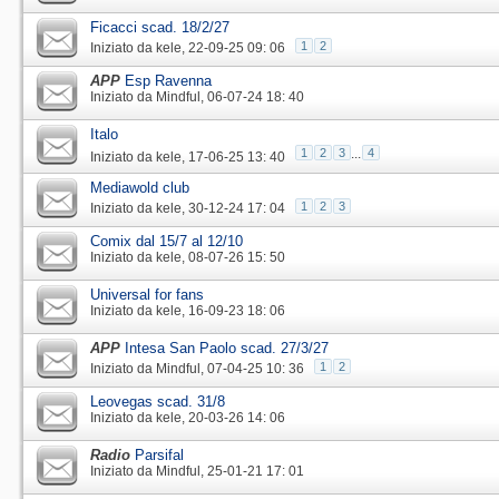
Ficacci scad. 18/2/27
1
2
Iniziato da
kele
‎, 22-09-25 09: 06
APP
Esp Ravenna
Iniziato da
Mindful
‎, 06-07-24 18: 40
Italo
1
2
3
...
4
Iniziato da
kele
‎, 17-06-25 13: 40
Mediawold club
1
2
3
Iniziato da
kele
‎, 30-12-24 17: 04
Comix dal 15/7 al 12/10
Iniziato da
kele
‎, 08-07-26 15: 50
Universal for fans
Iniziato da
kele
‎, 16-09-23 18: 06
APP
Intesa San Paolo scad. 27/3/27
1
2
Iniziato da
Mindful
‎, 07-04-25 10: 36
Leovegas scad. 31/8
Iniziato da
kele
‎, 20-03-26 14: 06
Radio
Parsifal
Iniziato da
Mindful
‎, 25-01-21 17: 01