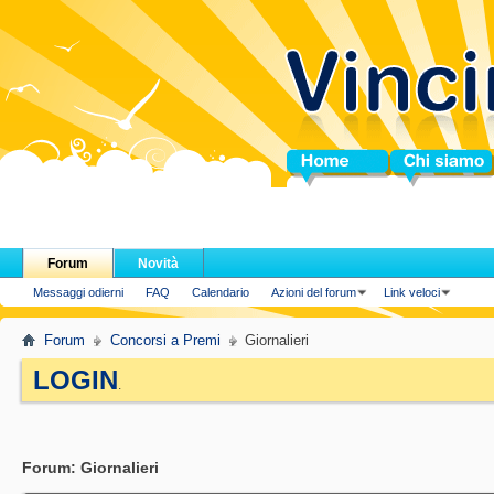
Home
Chi siamo
Forum
Novità
Messaggi odierni
FAQ
Calendario
Azioni del forum
Link veloci
Forum
Concorsi a Premi
Giornalieri
LOGIN
.
Forum:
Giornalieri