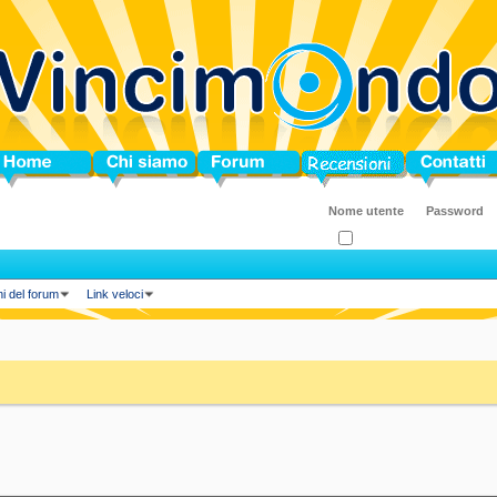
ome
Chi siamo
Forum
Blog
Contatti
Ricordati?
ni del forum
Link veloci