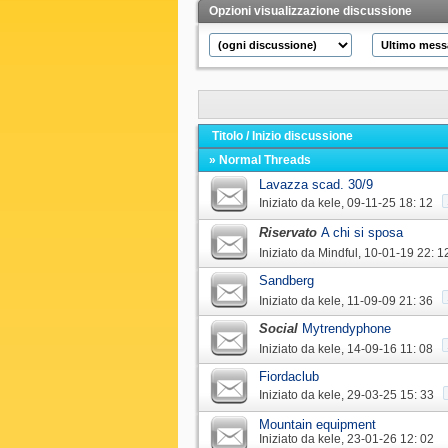
Opzioni visualizzazione discussione
Titolo
/
Inizio discussione
» Normal Threads
Lavazza scad. 30/9
Iniziato da
kele
‎, 09-11-25 18: 12
Riservato
A chi si sposa
Iniziato da
Mindful
‎, 10-01-19 22: 1
Sandberg
Iniziato da
kele
‎, 11-09-09 21: 36
Social
Mytrendyphone
Iniziato da
kele
‎, 14-09-16 11: 08
Fiordaclub
Iniziato da
kele
‎, 29-03-25 15: 33
Mountain equipment
Iniziato da
kele
‎, 23-01-26 12: 02