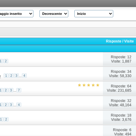
Risposte
/
Visite
Risposte: 12
Visite: 1,887
1
2
Risposte: 34
Visite: 58,330
1
2
3
...
4
2
Risposte: 64
Visite: 231,685
1
2
3
...
7
Risposte: 32
Visite: 48,164
1
2
3
...
4
Risposte: 18
Visite: 3,676
1
2
Risposte: 6
Visite: 494