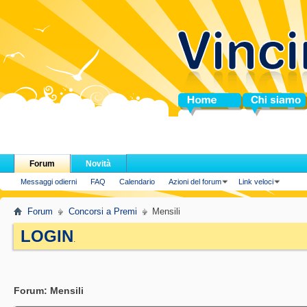
Home
Chi siamo
Forum
Novità
Messaggi odierni
FAQ
Calendario
Azioni del forum
Link veloci
Forum
Concorsi a Premi
Mensili
LOGIN
.
Forum:
Mensili