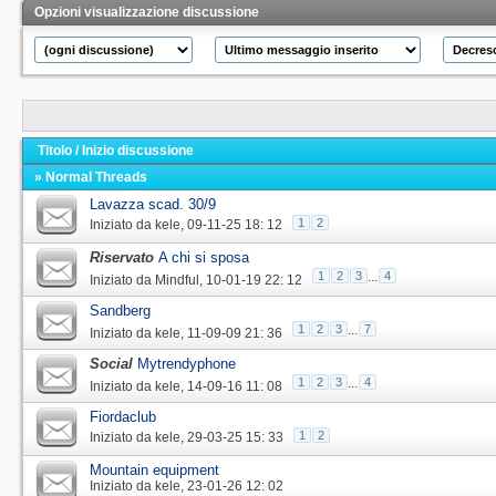
Opzioni visualizzazione discussione
Titolo
/
Inizio discussione
» Normal Threads
Lavazza scad. 30/9
1
2
Iniziato da
kele
‎, 09-11-25 18: 12
Riservato
A chi si sposa
1
2
3
...
4
Iniziato da
Mindful
‎, 10-01-19 22: 12
Sandberg
1
2
3
...
7
Iniziato da
kele
‎, 11-09-09 21: 36
Social
Mytrendyphone
1
2
3
...
4
Iniziato da
kele
‎, 14-09-16 11: 08
Fiordaclub
1
2
Iniziato da
kele
‎, 29-03-25 15: 33
Mountain equipment
Iniziato da
kele
‎, 23-01-26 12: 02