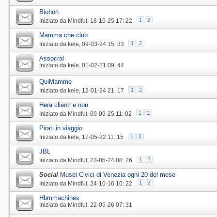
Biohort
1
2
Iniziato da
Mindful
‎, 18-10-25 17: 22
Mamma che club
1
2
Iniziato da
kele
‎, 09-03-24 15: 33
Assocral
Iniziato da
kele
‎, 01-02-21 09: 44
QuiMamme
1
2
Iniziato da
kele
‎, 12-01-24 21: 17
Hera clienti e non
1
2
Iniziato da
Mindful
‎, 09-09-25 11: 02
Pirati in viaggio
1
2
Iniziato da
kele
‎, 17-05-22 11: 15
JBL
1
2
Iniziato da
Mindful
‎, 23-05-24 08: 26
Social
Musei Civici di Venezia ogni 20 del mese
1
2
Iniziato da
Mindful
‎, 24-10-16 10: 22
Hbmmachines
Iniziato da
Mindful
‎, 22-05-26 07: 31