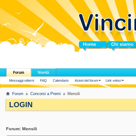
Home
Chi siamo
Forum
Novità
Messaggi odierni
FAQ
Calendario
Azioni del forum
Link veloci
Forum
Concorsi a Premi
Mensili
LOGIN
.
Forum:
Mensili