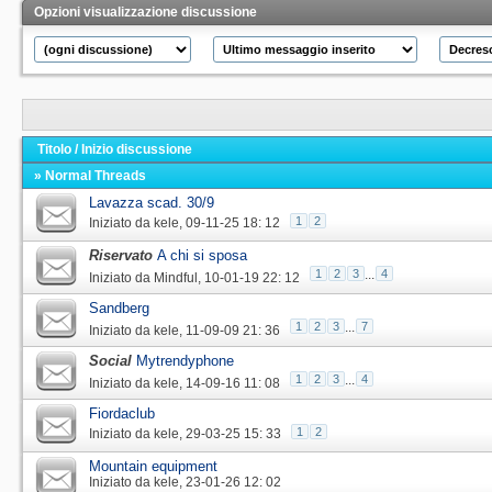
Opzioni visualizzazione discussione
Titolo
/
Inizio discussione
» Normal Threads
Lavazza scad. 30/9
1
2
Iniziato da
kele
‎, 09-11-25 18: 12
Riservato
A chi si sposa
1
2
3
...
4
Iniziato da
Mindful
‎, 10-01-19 22: 12
Sandberg
1
2
3
...
7
Iniziato da
kele
‎, 11-09-09 21: 36
Social
Mytrendyphone
1
2
3
...
4
Iniziato da
kele
‎, 14-09-16 11: 08
Fiordaclub
1
2
Iniziato da
kele
‎, 29-03-25 15: 33
Mountain equipment
Iniziato da
kele
‎, 23-01-26 12: 02