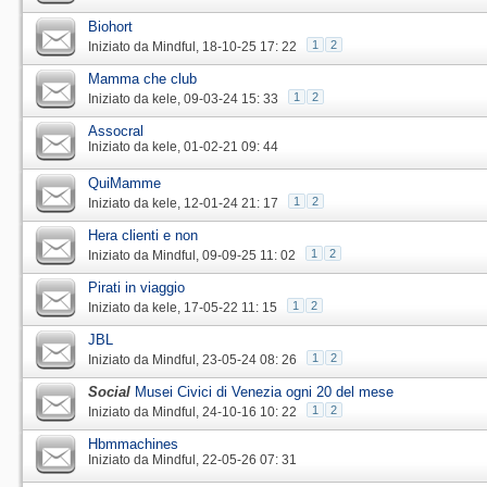
Biohort
1
2
Iniziato da
Mindful
‎, 18-10-25 17: 22
Mamma che club
1
2
Iniziato da
kele
‎, 09-03-24 15: 33
Assocral
Iniziato da
kele
‎, 01-02-21 09: 44
QuiMamme
1
2
Iniziato da
kele
‎, 12-01-24 21: 17
Hera clienti e non
1
2
Iniziato da
Mindful
‎, 09-09-25 11: 02
Pirati in viaggio
1
2
Iniziato da
kele
‎, 17-05-22 11: 15
JBL
1
2
Iniziato da
Mindful
‎, 23-05-24 08: 26
Social
Musei Civici di Venezia ogni 20 del mese
1
2
Iniziato da
Mindful
‎, 24-10-16 10: 22
Hbmmachines
Iniziato da
Mindful
‎, 22-05-26 07: 31