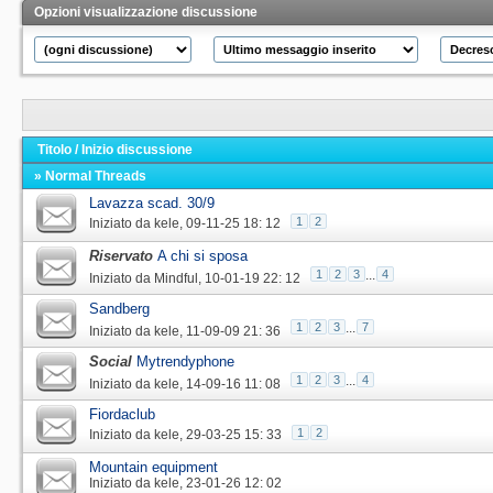
Opzioni visualizzazione discussione
Titolo
/
Inizio discussione
» Normal Threads
Lavazza scad. 30/9
1
2
Iniziato da
kele
‎, 09-11-25 18: 12
Riservato
A chi si sposa
1
2
3
...
4
Iniziato da
Mindful
‎, 10-01-19 22: 12
Sandberg
1
2
3
...
7
Iniziato da
kele
‎, 11-09-09 21: 36
Social
Mytrendyphone
1
2
3
...
4
Iniziato da
kele
‎, 14-09-16 11: 08
Fiordaclub
1
2
Iniziato da
kele
‎, 29-03-25 15: 33
Mountain equipment
Iniziato da
kele
‎, 23-01-26 12: 02