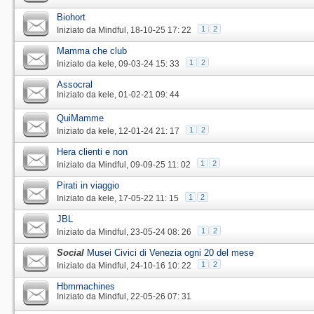
Biohort
1
2
Iniziato da
Mindful
‎, 18-10-25 17: 22
Mamma che club
1
2
Iniziato da
kele
‎, 09-03-24 15: 33
Assocral
Iniziato da
kele
‎, 01-02-21 09: 44
QuiMamme
1
2
Iniziato da
kele
‎, 12-01-24 21: 17
Hera clienti e non
1
2
Iniziato da
Mindful
‎, 09-09-25 11: 02
Pirati in viaggio
1
2
Iniziato da
kele
‎, 17-05-22 11: 15
JBL
1
2
Iniziato da
Mindful
‎, 23-05-24 08: 26
Social
Musei Civici di Venezia ogni 20 del mese
1
2
Iniziato da
Mindful
‎, 24-10-16 10: 22
Hbmmachines
Iniziato da
Mindful
‎, 22-05-26 07: 31