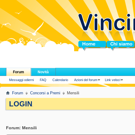
Home
Chi siamo
Forum
Novità
Messaggi odierni
FAQ
Calendario
Azioni del forum
Link veloci
Forum
Concorsi a Premi
Mensili
LOGIN
.
Forum:
Mensili