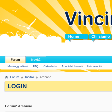
Home
Chi siamo
Forum
Novità
Messaggi odierni
FAQ
Calendario
Azioni del forum
Link veloci
Forum
Inoltre
Archivio
LOGIN
.
Forum:
Archivio