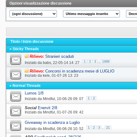
Opzioni visualizzazione discussione
Titolo
/
Inizio discussione
» Sticky Threads
Rilievo:
Stranieri scaduti
1
2
3
...
1998
Iniziato da
babs
‎, 22-05-14 14: 27
Rilievo:
Concorsi in scadenza mese di LUGLIO
Iniziato da
kele
‎, 01-07-26 13: 23
» Normal Threads
Lumos 1/8
1
2
Iniziato da
Mindful
‎, 10-06-26 09: 07
Social
Enervit 2/8
Iniziato da
Mindful
‎, 01-07-26 09: 42
Giveaway in scadenza a Luglio
1
2
3
...
21
Iniziato da
Mindful
‎, 06-06-26 10: 52