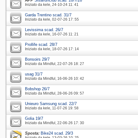
APP
Sisalfunclub scad. 28/7/26
Iniziato da
kele
‎, 24-10-24 11: 41
Garda Trentino scad. 31/7
Iniziato da
kele
‎, 02-07-26 17: 55
Levissima scad. 26/7
Iniziato da
kele
‎, 16-07-26 11: 21
Prollife scad. 28/7
Iniziato da
kele
‎, 18-07-26 17: 14
Bonsoirs 29/7
Iniziato da
Mindful
‎, 22-07-26 18: 27
usag 31/7
Iniziato da
Mindful
‎, 16-06-26 10: 42
Bobshop 26/7
Iniziato da
Mindful
‎, 28-06-26 09: 57
Unieuro Samsung scad. 22/7
Iniziato da
kele
‎, 11-07-26 19: 58
Golia 19/7
Iniziato da
Mindful
‎, 22-06-26 17: 30
Sposta:
Bike24 scad. 29/3
Iniziato da
kele
‎, 13-03-26 10: 25