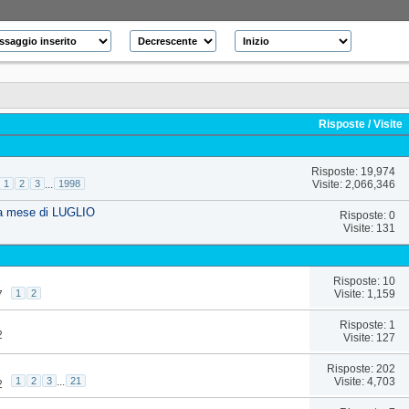
Risposte
/
Visite
Risposte: 19,974
Visite: 2,066,346
1
2
3
...
1998
za mese di LUGLIO
Risposte: 0
Visite: 131
Risposte: 10
Visite: 1,159
1
2
7
Risposte: 1
2
Visite: 127
Risposte: 202
Visite: 4,703
1
2
3
...
21
2