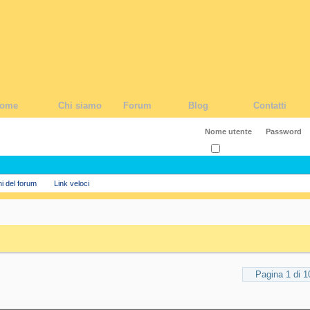
ome
Chi siamo
Forum
Blog
Contatti
Ricordati?
ni del forum
Link veloci
Pagina 1 di 1