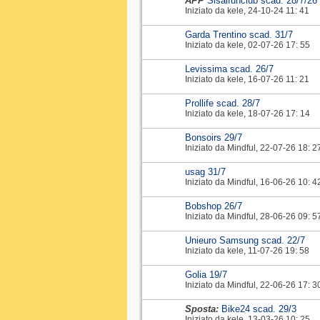
APP
Sisalfunclub scad. 28/7/26
Iniziato da
kele
‎, 24-10-24 11: 41
Garda Trentino scad. 31/7
Iniziato da
kele
‎, 02-07-26 17: 55
Levissima scad. 26/7
Iniziato da
kele
‎, 16-07-26 11: 21
Prollife scad. 28/7
Iniziato da
kele
‎, 18-07-26 17: 14
Bonsoirs 29/7
Iniziato da
Mindful
‎, 22-07-26 18: 2
usag 31/7
Iniziato da
Mindful
‎, 16-06-26 10: 4
Bobshop 26/7
Iniziato da
Mindful
‎, 28-06-26 09: 5
Unieuro Samsung scad. 22/7
Iniziato da
kele
‎, 11-07-26 19: 58
Golia 19/7
Iniziato da
Mindful
‎, 22-06-26 17: 3
Sposta:
Bike24 scad. 29/3
Iniziato da
kele
‎, 13-03-26 10: 25