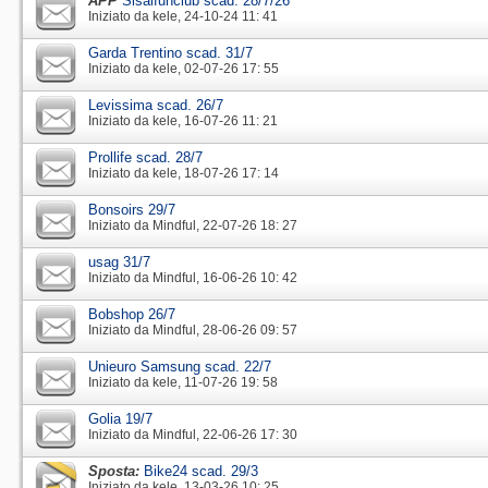
APP
Sisalfunclub scad. 28/7/26
Iniziato da
kele
‎, 24-10-24 11: 41
Garda Trentino scad. 31/7
Iniziato da
kele
‎, 02-07-26 17: 55
Levissima scad. 26/7
Iniziato da
kele
‎, 16-07-26 11: 21
Prollife scad. 28/7
Iniziato da
kele
‎, 18-07-26 17: 14
Bonsoirs 29/7
Iniziato da
Mindful
‎, 22-07-26 18: 27
usag 31/7
Iniziato da
Mindful
‎, 16-06-26 10: 42
Bobshop 26/7
Iniziato da
Mindful
‎, 28-06-26 09: 57
Unieuro Samsung scad. 22/7
Iniziato da
kele
‎, 11-07-26 19: 58
Golia 19/7
Iniziato da
Mindful
‎, 22-06-26 17: 30
Sposta:
Bike24 scad. 29/3
Iniziato da
kele
‎, 13-03-26 10: 25