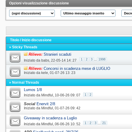
Opzioni visualizzazione discussione
Titolo
/
Inizio discussione
» Sticky Threads
Rilievo:
Stranieri scaduti
1
2
3
...
1998
Iniziato da
babs
‎, 22-05-14 14: 27
Rilievo:
Concorsi in scadenza mese di LUGLIO
Iniziato da
kele
‎, 01-07-26 13: 23
» Normal Threads
Lumos 1/8
1
2
Iniziato da
Mindful
‎, 10-06-26 09: 07
Social
Enervit 2/8
Iniziato da
Mindful
‎, 01-07-26 09: 42
Giveaway in scadenza a Luglio
1
2
3
...
21
Iniziato da
Mindful
‎, 06-06-26 10: 52