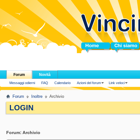
Home
Chi siamo
Forum
Novità
Messaggi odierni
FAQ
Calendario
Azioni del forum
Link veloci
Forum
Inoltre
Archivio
LOGIN
.
Forum:
Archivio