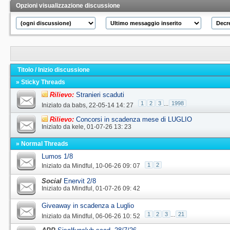
Opzioni visualizzazione discussione
Titolo
/
Inizio discussione
» Sticky Threads
Rilievo:
Stranieri scaduti
1
2
3
...
1998
Iniziato da
babs
‎, 22-05-14 14: 27
Rilievo:
Concorsi in scadenza mese di LUGLIO
Iniziato da
kele
‎, 01-07-26 13: 23
» Normal Threads
Lumos 1/8
1
2
Iniziato da
Mindful
‎, 10-06-26 09: 07
Social
Enervit 2/8
Iniziato da
Mindful
‎, 01-07-26 09: 42
Giveaway in scadenza a Luglio
1
2
3
...
21
Iniziato da
Mindful
‎, 06-06-26 10: 52