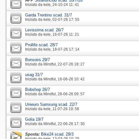
APP
Sisalfunclub scad. 28/7/26
Iniziato da
kele
‎, 24-10-24 11: 41
Garda Trentino scad. 31/7
Iniziato da
kele
‎, 02-07-26 17: 55
Levissima scad. 26/7
Iniziato da
kele
‎, 16-07-26 11: 21
Prollife scad. 28/7
Iniziato da
kele
‎, 18-07-26 17: 14
Bonsoirs 29/7
Iniziato da
Mindful
‎, 22-07-26 18: 27
usag 31/7
Iniziato da
Mindful
‎, 16-06-26 10: 42
Bobshop 26/7
Iniziato da
Mindful
‎, 28-06-26 09: 57
Unieuro Samsung scad. 22/7
Iniziato da
kele
‎, 11-07-26 19: 58
Golia 19/7
Iniziato da
Mindful
‎, 22-06-26 17: 30
Sposta:
Bike24 scad. 29/3
Iniziato da
kele
‎, 13-03-26 10: 25