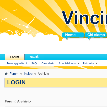
Home
Chi siamo
Forum
Novità
Messaggi odierni
FAQ
Calendario
Azioni del forum
Link veloci
Forum
Inoltre
Archivio
LOGIN
.
Forum:
Archivio