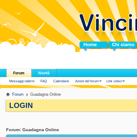
Home
Chi siamo
Forum
Novità
Messaggi odierni
FAQ
Calendario
Azioni del forum
Link veloci
Forum
Guadagna Online
LOGIN
.
Forum:
Guadagna Online