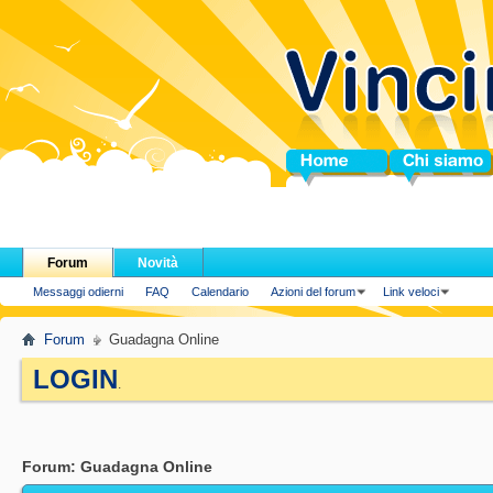
Home
Chi siamo
Forum
Novità
Messaggi odierni
FAQ
Calendario
Azioni del forum
Link veloci
Forum
Guadagna Online
LOGIN
.
Forum:
Guadagna Online