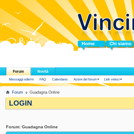
Home
Chi siamo
Forum
Novità
Messaggi odierni
FAQ
Calendario
Azioni del forum
Link veloci
Forum
Guadagna Online
LOGIN
.
Forum:
Guadagna Online