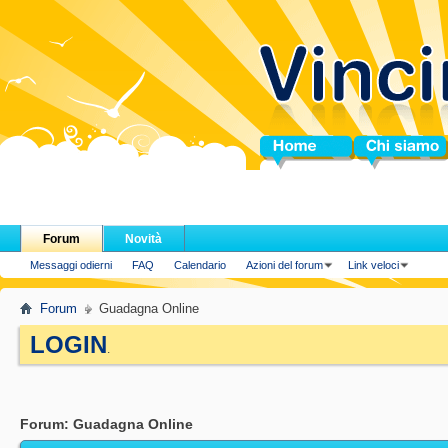
Home
Chi siamo
Forum
Novità
Messaggi odierni
FAQ
Calendario
Azioni del forum
Link veloci
Forum
Guadagna Online
LOGIN
.
Forum:
Guadagna Online