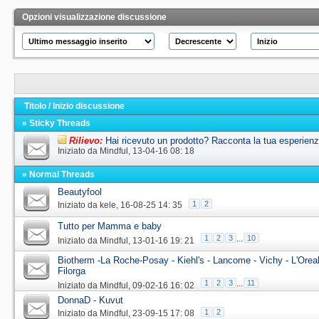
Opzioni visualizzazione discussione
Titolo
/
Inizio discussione
» Sticky Threads
Rilievo:
Hai ricevuto un prodotto? Racconta la tua esperien
Iniziato da
Mindful
‎, 13-04-16 08: 18
» Normal Threads
Beautyfool
1
2
Iniziato da
kele
‎, 16-08-25 14: 35
Tutto per Mamma e baby
1
2
3
...
10
Iniziato da
Mindful
‎, 13-01-16 19: 21
Biotherm -La Roche-Posay - Kiehl's - Lancome - Vichy - L'Oreal
Filorga
1
2
3
...
11
Iniziato da
Mindful
‎, 09-02-16 16: 02
DonnaD - Kuvut
1
2
Iniziato da
Mindful
‎, 23-09-15 17: 08