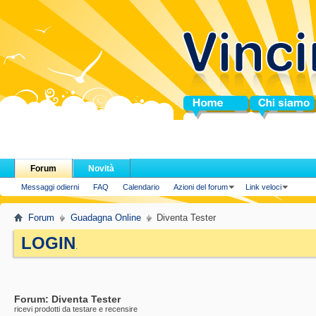
Home
Chi siamo
Forum
Novità
Messaggi odierni
FAQ
Calendario
Azioni del forum
Link veloci
Forum
Guadagna Online
Diventa Tester
LOGIN
.
Forum:
Diventa Tester
ricevi prodotti da testare e recensire