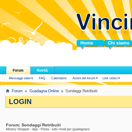
Home
Chi siamo
Forum
Novità
Messaggi odierni
FAQ
Calendario
Azioni del forum
Link veloci
Forum
Guadagna Online
Sondaggi Retribuiti
LOGIN
.
Forum:
Sondaggi Retribuiti
Mistery Shopper - App - Posta - tutti i modi per guadagnare