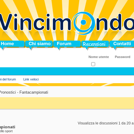
ome
Chi siamo
Forum
Blog
Contatti
Ricordati?
ni del forum
Link veloci
Pronostici - Fantacampionati
Visualizza le discussioni 1 da 20 a
mpionati
ello sport