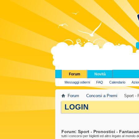
H
Forum
Novità
Messaggi odierni
FAQ
Calendario
Azio
Forum
Concorsi a Premi
Sport - 
LOGIN
.
Forum:
Sport - Pronostici - Fantaca
tutti i concorsi per biglietti ed altro legato al mondo d