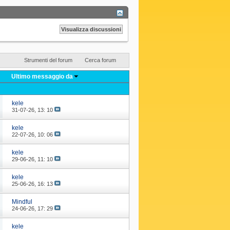
Strumenti del forum
Cerca forum
Ultimo messaggio da
kele
31-07-26,
13: 10
kele
22-07-26,
10: 06
kele
29-06-26,
11: 10
kele
25-06-26,
16: 13
Mindful
24-06-26,
17: 29
kele