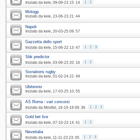
1
2
Iniziato da
kele
‎, 09-09-23 15: 14
Motogp
Iniziato da
kele
‎, 23-06-23 21: 44
Napoli
Iniziato da
kele
‎, 20-03-25 09: 57
Gazzetta dello sport
1
2
3
Iniziato da
kele
‎, 15-06-22 13: 47
Sbk predictor
1
2
Iniziato da
kele
‎, 03-06-23 20: 16
Sixnations rugby
Iniziato da
kele
‎, 01-02-24 22: 49
Ubitennis
Iniziato da
kele
‎, 17-03-25 10: 55
AS Roma - vari concorsi
1
2
3
Iniziato da
Mindful
‎, 18-10-18 09: 36
Gold bet live
1
2
Iniziato da
kele
‎, 07-10-23 14: 41
Neveitalia
1
2
3
Iniziato da
kele
‎, 11-11-23 23: 05