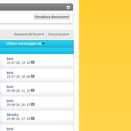
Strumenti del forum
Cerca forum
Ultimo messaggio da
kele
31-07-26,
13: 10
kele
22-07-26,
10: 06
kele
29-06-26,
11: 10
kele
25-06-26,
16: 13
Mindful
24-06-26,
17: 29
kele