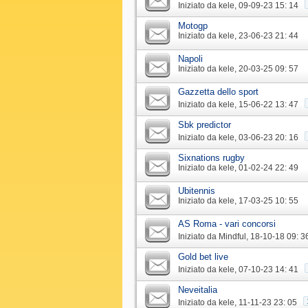
Iniziato da
kele
‎, 09-09-23 15: 14
Motogp
Iniziato da
kele
‎, 23-06-23 21: 44
Napoli
Iniziato da
kele
‎, 20-03-25 09: 57
Gazzetta dello sport
Iniziato da
kele
‎, 15-06-22 13: 47
Sbk predictor
Iniziato da
kele
‎, 03-06-23 20: 16
Sixnations rugby
Iniziato da
kele
‎, 01-02-24 22: 49
Ubitennis
Iniziato da
kele
‎, 17-03-25 10: 55
AS Roma - vari concorsi
Iniziato da
Mindful
‎, 18-10-18 09: 3
Gold bet live
Iniziato da
kele
‎, 07-10-23 14: 41
Neveitalia
Iniziato da
kele
‎, 11-11-23 23: 05