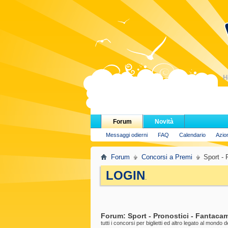
H
Forum
Novità
Messaggi odierni
FAQ
Calendario
Azio
Forum
Concorsi a Premi
Sport - 
LOGIN
.
Forum:
Sport - Pronostici - Fantaca
tutti i concorsi per biglietti ed altro legato al mondo d