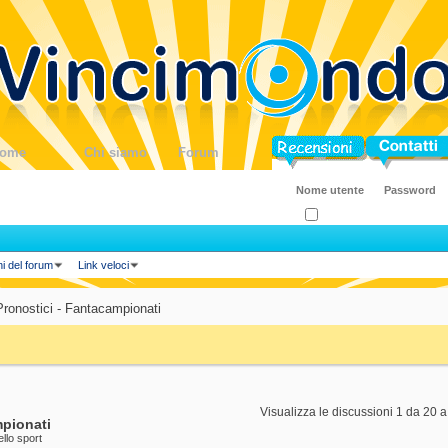
ome
Chi siamo
Forum
Blog
Contatti
Ricordati?
ni del forum
Link veloci
Pronostici - Fantacampionati
Visualizza le discussioni 1 da 20 a
mpionati
ello sport