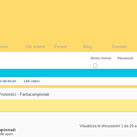
ome
Chi siamo
Forum
Blog
Contatti
Ricordati?
ni del forum
Link veloci
Pronostici - Fantacampionati
Visualizza le discussioni 1 da 20 a
mpionati
ello sport