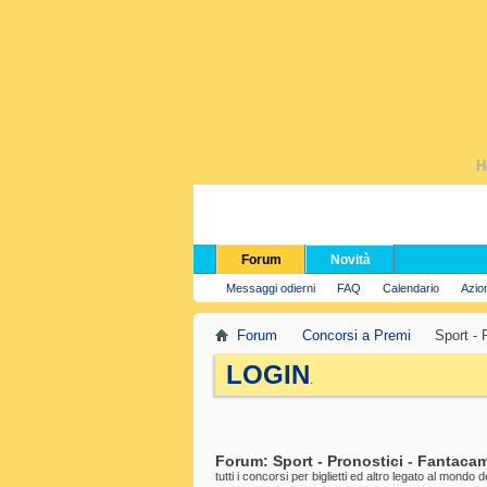
H
Forum
Novità
Messaggi odierni
FAQ
Calendario
Azio
Forum
Concorsi a Premi
Sport - 
LOGIN
.
Forum:
Sport - Pronostici - Fantaca
tutti i concorsi per biglietti ed altro legato al mondo d