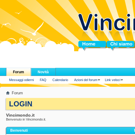
Home
Chi siamo
Forum
Novità
Messaggi odierni
FAQ
Calendario
Azioni del forum
Link veloci
Forum
LOGIN
.
Vincimondo.it
Benvenuto in Vincimondo.it.
Benvenuti