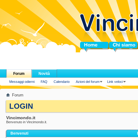
Home
Chi siamo
Forum
Novità
Messaggi odierni
FAQ
Calendario
Azioni del forum
Link veloci
Forum
LOGIN
.
Vincimondo.it
Benvenuto in Vincimondo.it.
Benvenuti