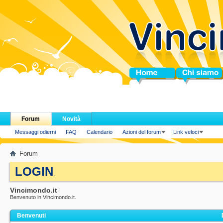
Home
Chi siamo
Forum
Novità
Messaggi odierni
FAQ
Calendario
Azioni del forum
Link veloci
Forum
LOGIN
.
Vincimondo.it
Benvenuto in Vincimondo.it.
Benvenuti