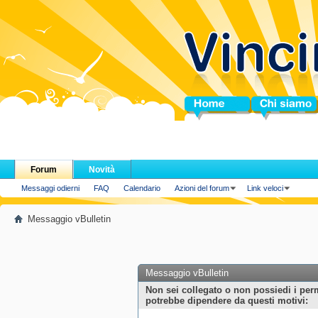
Home
Chi siamo
Forum
Novità
Messaggi odierni
FAQ
Calendario
Azioni del forum
Link veloci
Messaggio vBulletin
Messaggio vBulletin
Non sei collegato o non possiedi i per
potrebbe dipendere da questi motivi: