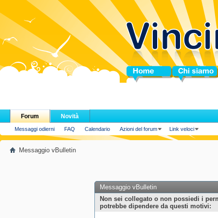
Home
Chi siamo
Forum
Novità
Messaggi odierni
FAQ
Calendario
Azioni del forum
Link veloci
Messaggio vBulletin
Messaggio vBulletin
Non sei collegato o non possiedi i per
potrebbe dipendere da questi motivi: