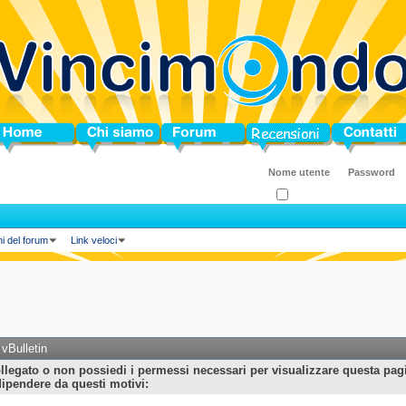
ome
Chi siamo
Forum
Blog
Contatti
Ricordati?
ni del forum
Link veloci
vBulletin
llegato o non possiedi i permessi necessari per visualizzare questa pag
ipendere da questi motivi: