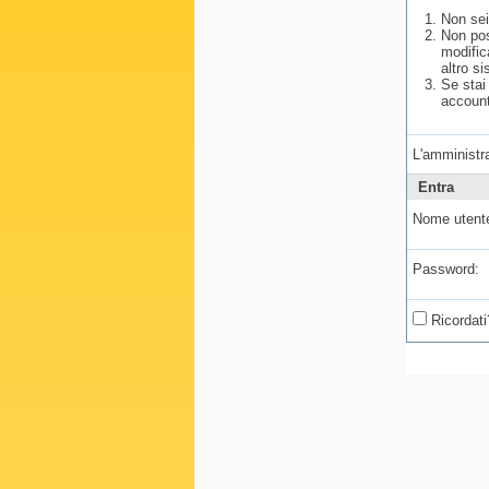
Non sei
Non pos
modific
altro si
Se stai
account
L'amministra
Entra
Nome utent
Password:
Ricordati