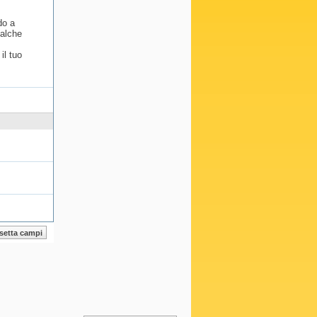
do a
ualche
il tuo