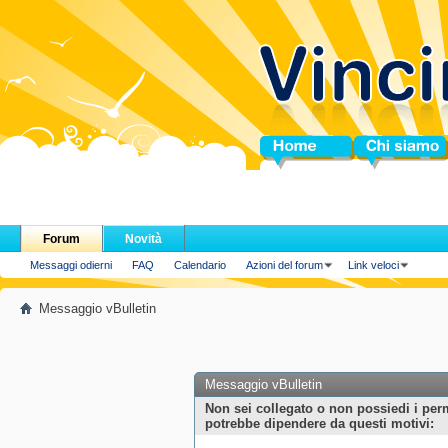
Home
Chi siamo
Forum
Novità
Messaggi odierni
FAQ
Calendario
Azioni del forum
Link veloci
Messaggio vBulletin
Messaggio vBulletin
Non sei collegato o non possiedi i per
potrebbe dipendere da questi motivi: