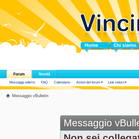
Home
Chi siamo
Forum
Novità
Messaggi odierni
FAQ
Calendario
Azioni del forum
Link veloci
Messaggio vBulletin
Messaggio vBulle
Non sei collega