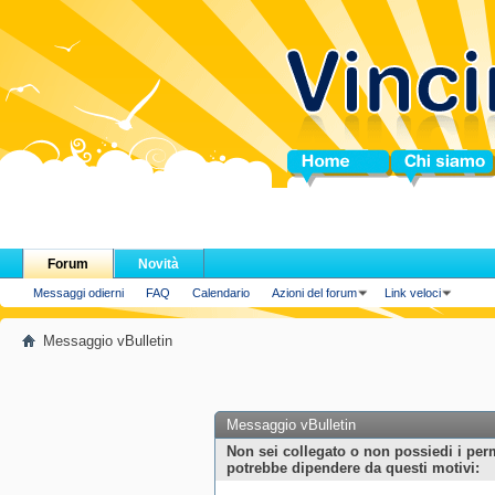
Home
Chi siamo
Forum
Novità
Messaggi odierni
FAQ
Calendario
Azioni del forum
Link veloci
Messaggio vBulletin
Messaggio vBulletin
Non sei collegato o non possiedi i per
potrebbe dipendere da questi motivi: