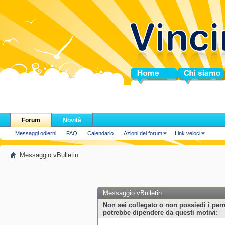
Home
Chi siamo
Forum
Novità
Messaggi odierni
FAQ
Calendario
Azioni del forum
Link veloci
Messaggio vBulletin
Messaggio vBulletin
Non sei collegato o non possiedi i per
potrebbe dipendere da questi motivi: