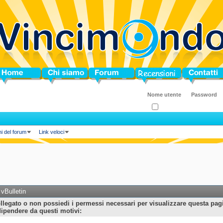
ome
Chi siamo
Forum
Blog
Contatti
Ricordati?
ni del forum
Link veloci
vBulletin
llegato o non possiedi i permessi necessari per visualizzare questa pag
ipendere da questi motivi: