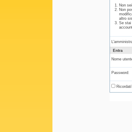
Non sei
Non pos
modific
altro si
Se stai
account
L'amministra
Entra
Nome utent
Password:
Ricordati