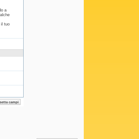
do a
ualche
il tuo