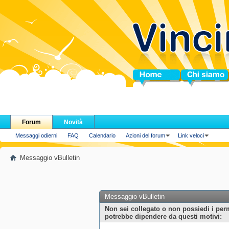
Home
Chi siamo
Forum
Novità
Messaggi odierni
FAQ
Calendario
Azioni del forum
Link veloci
Messaggio vBulletin
Messaggio vBulletin
Non sei collegato o non possiedi i per
potrebbe dipendere da questi motivi: