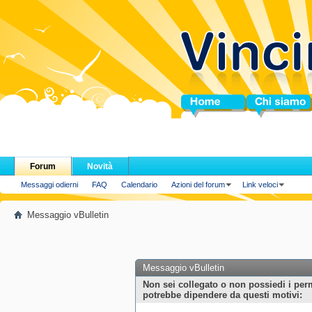
Home
Chi siamo
Forum
Novità
Messaggi odierni
FAQ
Calendario
Azioni del forum
Link veloci
Messaggio vBulletin
Messaggio vBulletin
Non sei collegato o non possiedi i per
potrebbe dipendere da questi motivi: