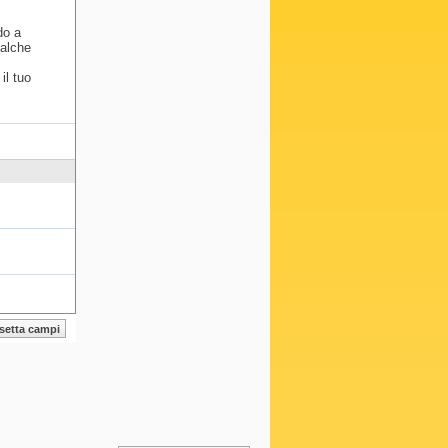
do a
ualche
il tuo