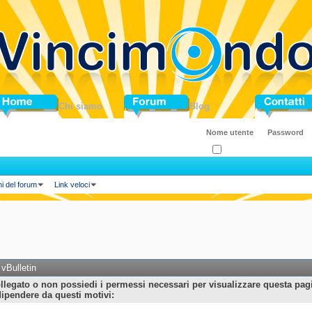
ome
Chi siamo
Forum
Blog
Contatti
Ricordati?
ni del forum
Link veloci
vBulletin
llegato o non possiedi i permessi necessari per visualizzare questa pag
ipendere da questi motivi: