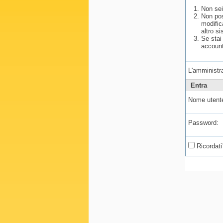
Non sei
Non pos
modific
altro si
Se stai
account
L'amministra
Entra
Nome utent
Password:
Ricordati