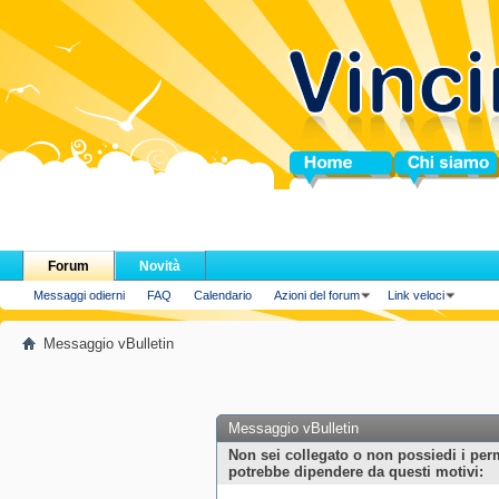
Home
Chi siamo
Forum
Novità
Messaggi odierni
FAQ
Calendario
Azioni del forum
Link veloci
Messaggio vBulletin
Messaggio vBulletin
Non sei collegato o non possiedi i per
potrebbe dipendere da questi motivi: