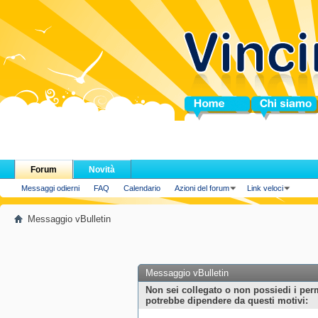
Home
Chi siamo
Forum
Novità
Messaggi odierni
FAQ
Calendario
Azioni del forum
Link veloci
Messaggio vBulletin
Messaggio vBulletin
Non sei collegato o non possiedi i per
potrebbe dipendere da questi motivi: