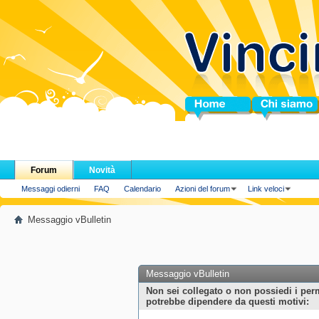
Home
Chi siamo
Forum
Novità
Messaggi odierni
FAQ
Calendario
Azioni del forum
Link veloci
Messaggio vBulletin
Messaggio vBulletin
Non sei collegato o non possiedi i per
potrebbe dipendere da questi motivi: