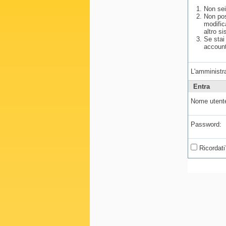
Non sei
Non pos
modific
altro si
Se stai
account
L'amministra
Entra
Nome utent
Password:
Ricordati