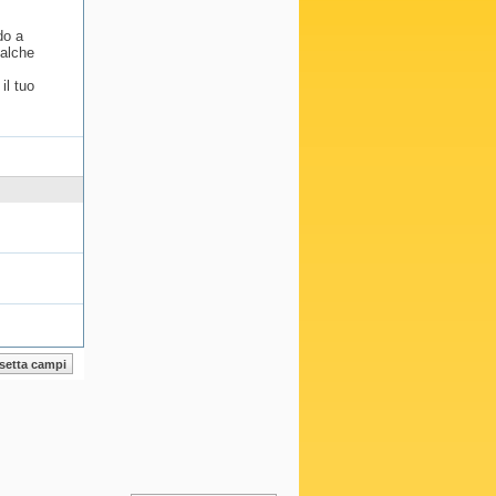
do a
ualche
il tuo