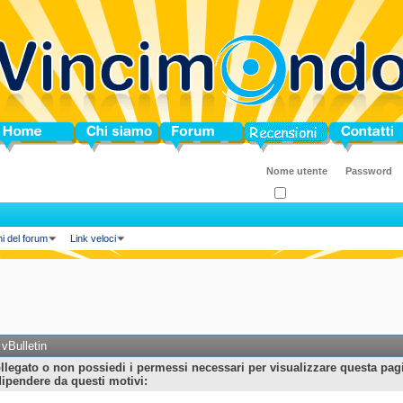
ome
Chi siamo
Forum
Blog
Contatti
Ricordati?
ni del forum
Link veloci
vBulletin
llegato o non possiedi i permessi necessari per visualizzare questa pag
ipendere da questi motivi: