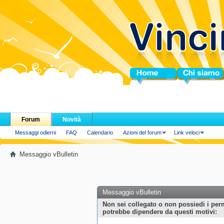
Home
Chi siamo
Forum
Novità
Messaggi odierni
FAQ
Calendario
Azioni del forum
Link veloci
Messaggio vBulletin
Messaggio vBulletin
Non sei collegato o non possiedi i per
potrebbe dipendere da questi motivi: