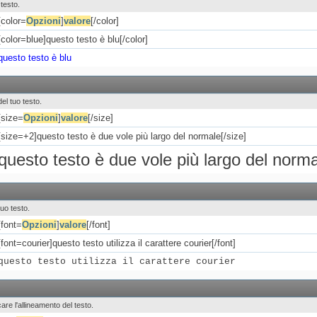
 testo.
[color=
Opzioni
]
valore
[/color]
[color=blue]questo testo è blu[/color]
questo testo è blu
del tuo testo.
[size=
Opzioni
]
valore
[/size]
[size=+2]questo testo è due vole più largo del normale[/size]
questo testo è due vole più largo del norm
tuo testo.
[font=
Opzioni
]
valore
[/font]
[font=courier]questo testo utilizza il carattere courier[/font]
questo testo utilizza il carattere courier
icare l'allineamento del testo.