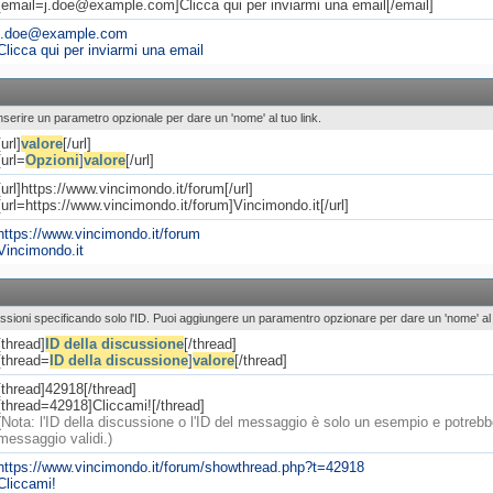
[email=j.doe@example.com]Clicca qui per inviarmi una email[/email]
j.doe@example.com
Clicca qui per inviarmi una email
Puoi inserire un parametro opzionale per dare un 'nome' al tuo link.
[url]
valore
[/url]
[url=
Opzioni
]
valore
[/url]
[url]https://www.vincimondo.it/forum[/url]
[url=https://www.vincimondo.it/forum]Vincimondo.it[/url]
https://www.vincimondo.it/forum
Vincimondo.it
cussioni specificando solo l'ID. Puoi aggiungere un paramentro opzionare per dare un 'nome' al 
[thread]
ID della discussione
[/thread]
[thread=
ID della discussione
]
valore
[/thread]
[thread]42918[/thread]
[thread=42918]Cliccami![/thread]
(Nota: l'ID della discussione o l'ID del messaggio è solo un esempio e potreb
messaggio validi.)
https://www.vincimondo.it/forum/showthread.php?t=42918
Cliccami!