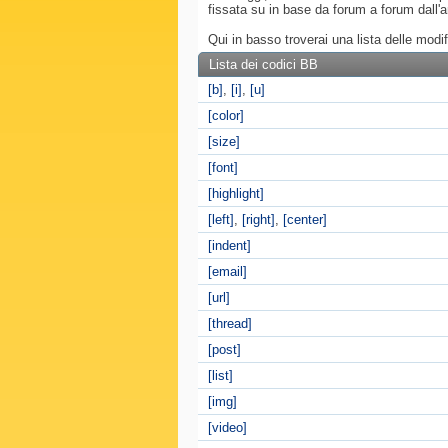
fissata su in base da forum a forum dall
Qui in basso troverai una lista delle mod
Lista dei codici BB
[b]
,
[i]
,
[u]
[color]
[size]
[font]
[highlight]
[left]
,
[right]
,
[center]
[indent]
[email]
[url]
[thread]
[post]
[list]
[img]
[video]