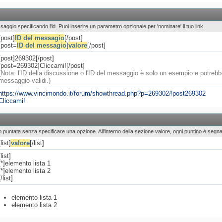
ssaggio specificando l'id. Puoi inserire un parametro opzionale per 'nominare' il tuo link.
[post]
ID del messagio
[/post]
[post=
ID del messagio
]
valore
[/post]
[post]269302[/post]
[post=269302]Cliccami![/post]
(Nota: l'ID della discussione o l'ID del messaggio è solo un esempio e potreb
messaggio validi.)
https://www.vincimondo.it/forum/showthread.php?p=269302#post269302
Cliccami!
e o puntata senza specificare una opzione. All'interno della sezione valore, ogni puntino è segnato
[list]
valore
[/list]
[list]
[*]elemento lista 1
[*]elemento lista 2
[/list]
elemento lista 1
elemento lista 2