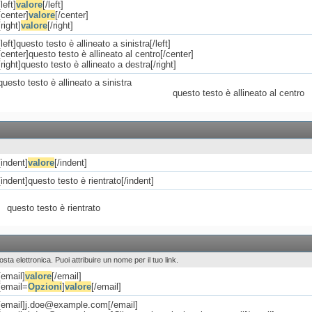
[left]
valore
[/left]
[center]
valore
[/center]
[right]
valore
[/right]
[left]questo testo è allineato a sinistra[/left]
[center]questo testo è allineato al centro[/center]
[right]questo testo è allineato a destra[/right]
questo testo è allineato a sinistra
questo testo è allineato al centro
[indent]
valore
[/indent]
[indent]questo testo è rientrato[/indent]
questo testo è rientrato
posta elettronica. Puoi attribuire un nome per il tuo link.
[email]
valore
[/email]
[email=
Opzioni
]
valore
[/email]
[email]j.doe@example.com[/email]