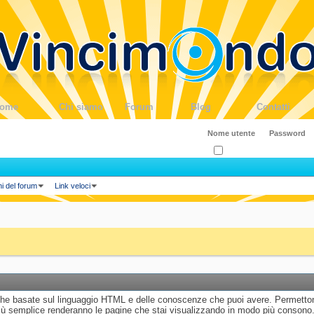
ome
Chi siamo
Forum
Blog
Contatti
Ricordati?
ni del forum
Link veloci
iche basate sul linguaggio HTML e delle conoscenze che puoi avere. Permettono
 semplice renderanno le pagine che stai visualizzando in modo più consono. 