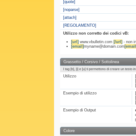
[quote]
[noparse]
[attach]
[REGOLAMENTO]
Utilizzo non corretto dei codici vB:
[url]
www.vbulletin.com
[/url]
- non in
[email]
myname@domain.com
[email
Grassetto / Corsivo / Sottolinea
I tag [b], [i] e [u] ti permettono di creare un testo 
Utilizzo
Esempio di utilizzo
Esempio di Output
Colore