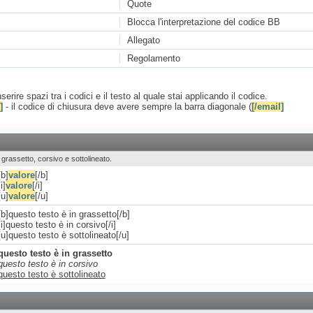
Quote
Blocca l'interpretazione del codice BB
Allegato
Regolamento
serire spazi tra i codici e il testo al quale stai applicando il codice.
]
- il codice di chiusura deve avere sempre la barra diagonale (
[/email]
in grassetto, corsivo e sottolineato.
[b]
valore
[/b]
[i]
valore
[/i]
[u]
valore
[/u]
[b]questo testo è in grassetto[/b]
[i]questo testo è in corsivo[/i]
[u]questo testo è sottolineato[/u]
questo testo è in grassetto
questo testo è in corsivo
questo testo è sottolineato