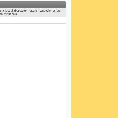
na lista alfabetica con lettere maiuscole), a (per
ani minuscoli).